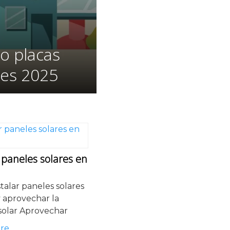
io placas
res 2025
r paneles solares en
talar paneles solares
y aprovechar la
solar Aprovechar
re