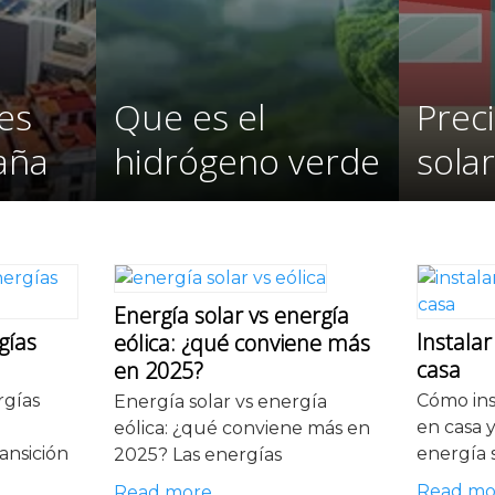
es
Que es el
Prec
aña
hidrógeno verde
sola
Energía solar vs energía
gías
Instala
eólica: ¿qué conviene más
casa
en 2025?
rgías
Cómo ins
Energía solar vs energía
en casa 
eólica: ¿qué conviene más en
ansición
energía 
2025? Las energías
Read mo
Read more